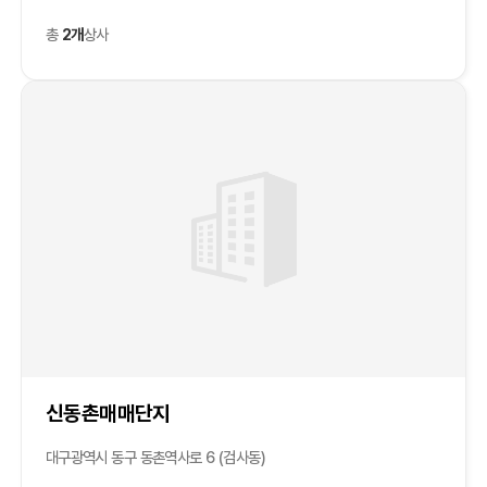
총
2개
상사
신동촌매매단지
대구광역시 동구 동촌역사로 6 (검사동)