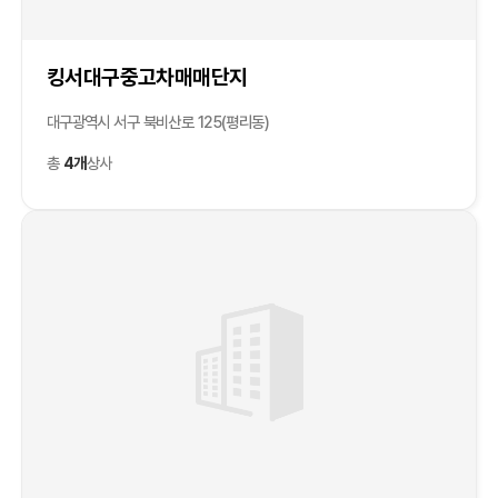
킹서대구중고차매매단지
대구광역시 서구 북비산로 125(평리동)
총
4개
상사