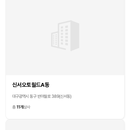
신서오토월드A동
대구광역시 동구 반야월로 389(신서동)
총
11개
상사