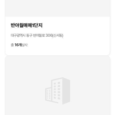
반야월매매1단지
대구광역시 동구 반야월로 306(신서동)
총
16개
상사