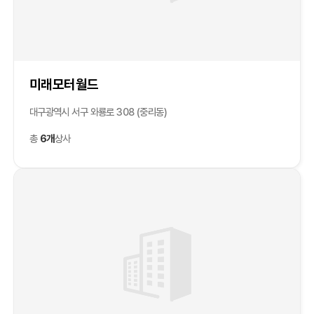
미래모터월드
대구광역시 서구 와룡로 308 (중리동)
총
6개
상사