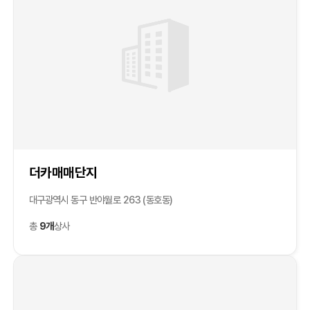
더카매매단지
대구광역시 동구 반야월로 263 (동호동)
총
9개
상사