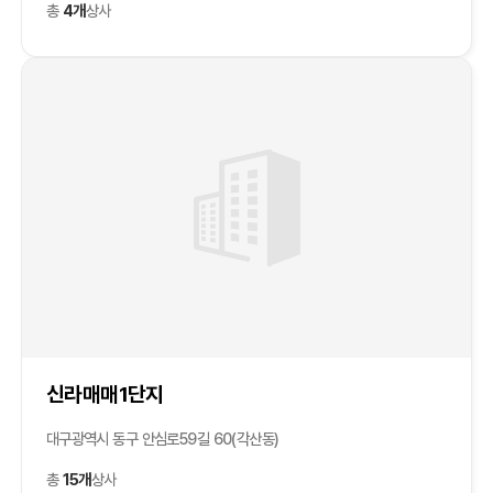
총
4개
상사
신라매매1단지
대구광역시 동구 안심로59길 60(각산동)
총
15개
상사