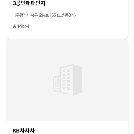
3공단매매단지
대구광역시 북구 오봉로 155 (노원동3가)
총
1개
상사
KB차차차