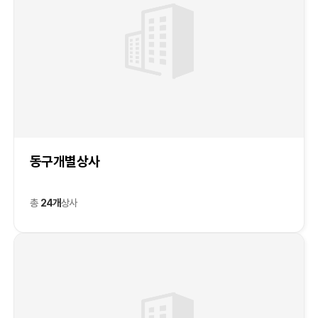
동구개별상사
총
24개
상사