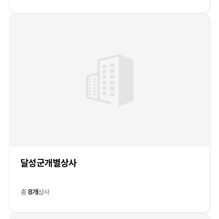
달성군개별상사
총
8개
상사