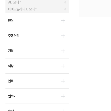
AD 모터스
0
비바모빌리티(JJ 모터스)
0
대창모터스(루트17)
0
연식
범한자동차
0
디피코
0
주행거리
마스타
0
마이브(KST 일렉트릭)
0
가격
세보모빌리티(캠시스)
0
스마트이브이
0
우진산전
0
색상
어울림
0
에디슨모터스
0
연료
이비온
0
캠프마스터
0
변속기
파워프라자
0
한국상용트럭
0