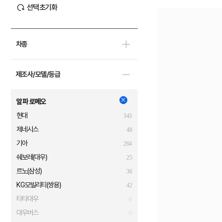
선택초기화
차종
제조사/모델/등급
알파 로메오
현대
343
제네시스
48
기아
264
쉐보레(대우)
25
르노(삼성)
36
KG모빌리티(쌍용)
42
타타대우
0
대우버스
0