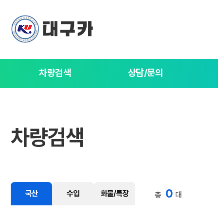
차량검색
상담/문의
차량검색
0
국산
수입
화물/특장
총
대