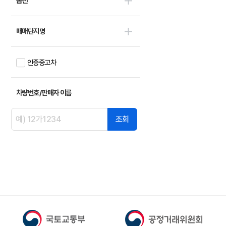
옵션
한국쓰리축
1
한국메리트
0
매매단지명
한국특장기술
0
한국쓰리축공업
0
한국특장차
인증중고차
0
두성특장차
0
명성정공
0
차량번호/판매자 이름
수성특장
0
동해기계항공
조회
0
JK에스코트
0
PDL모터스
0
비티모바일
0
아리아모빌
0
D.K 마린
0
카셈
0
크린텍
0