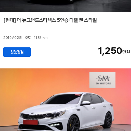
[현대] 더 뉴그랜드스타렉스 5인승 디젤 밴 스타일
2019년02월
오토
11.8만km
1,250
성능점검
만원