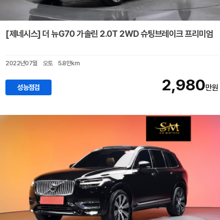
[제네시스] 더 뉴G70 가솔린 2.0T 2WD 슈팅브레이크 프리미엄
2022년07월
오토
5.8만km
2,980
성능점검
만원