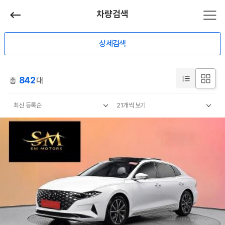
차량검색
상세검색
842
총
대