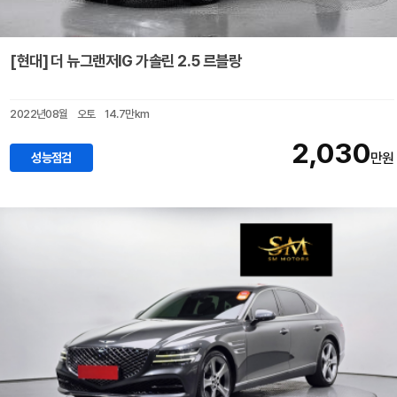
[현대] 더 뉴그랜저IG 가솔린 2.5 르블랑
2022년08월
오토
14.7만km
2,030
성능점검
만원