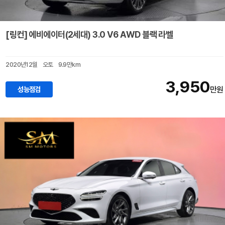
[링컨] 에비에이터(2세대) 3.0 V6 AWD 블랙 라벨
2020년12월
오토
9.9만km
3,950
성능점검
만원