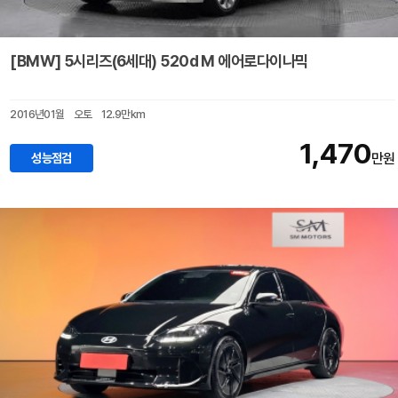
[BMW] 5시리즈(6세대) 520d M 에어로다이나믹
2016년01월
오토
12.9만km
1,470
성능점검
만원