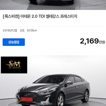
[폭스바겐] 아테온 2.0 TDI 엘레강스 프레스티지
2019년12월
오토
9.1만km
2,169
성능점검
만원