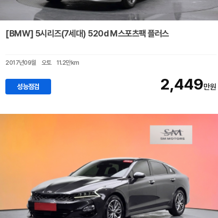
[BMW] 5시리즈(7세대) 520d M스포츠팩 플러스
2017년09월
오토
11.2만km
2,449
성능점검
만원