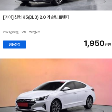
[기아] 신형 K5(DL3) 2.0 가솔린 트렌디
2021년06월
오토
2.6만km
1,950
성능점검
만원