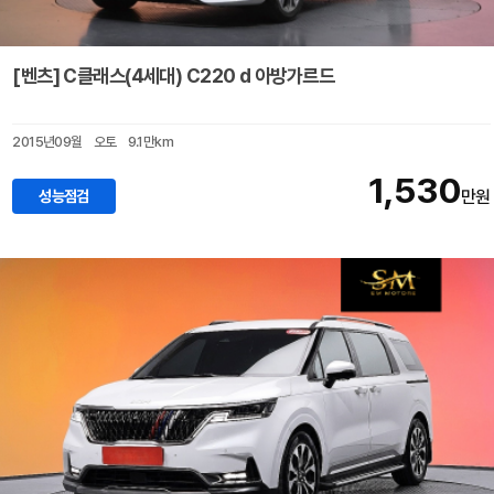
[벤츠] C클래스(4세대) C220 d 아방가르드
2015년09월
오토
9.1만km
1,530
성능점검
만원