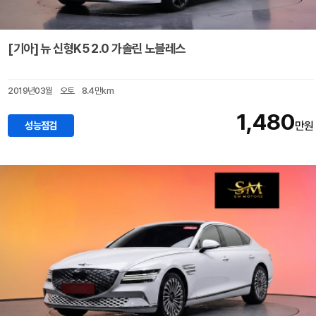
[기아] 뉴 신형K5 2.0 가솔린 노블레스
2019년03월
오토
8.4만km
1,480
성능점검
만원