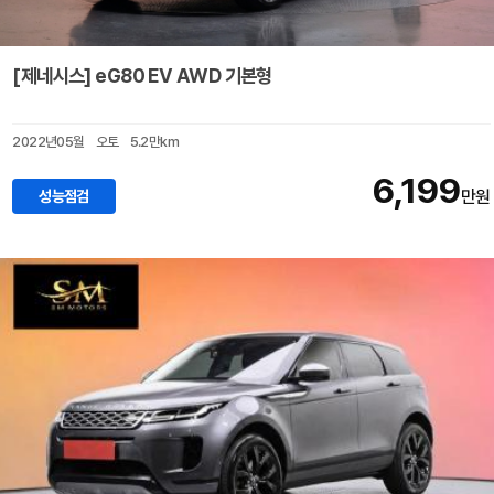
[제네시스] eG80 EV AWD 기본형
2022년05월
오토
5.2만km
6,199
성능점검
만원