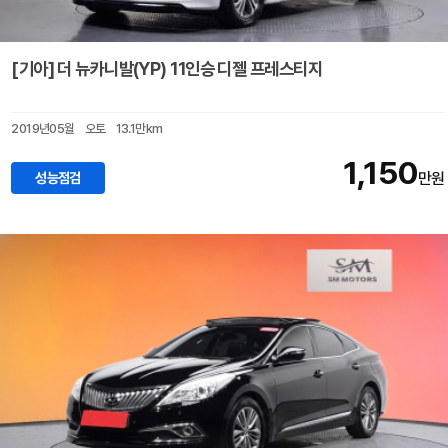
[기아] 더 뉴카니발(YP) 11인승 디젤 프레스티지
2019년05월
오토
13.1만km
1,150
성능점검
만원