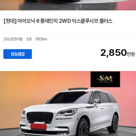
[현대] 아이오닉 6 롱레인지 2WD 익스클루시브 플러스
2022년10월
오토
10만km
2,850
성능점검
만원