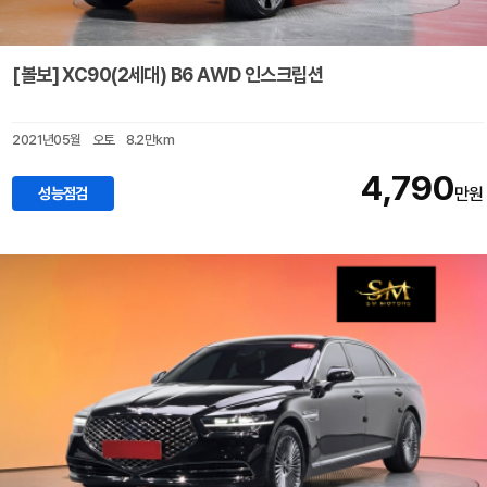
[볼보] XC90(2세대) B6 AWD 인스크립션
2021년05월
오토
8.2만km
4,790
성능점검
만원