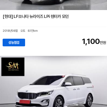
[현대] LF쏘나타 뉴라이즈 LPi 렌터카 모던
2018년08월
오토
8.1만km
1,100
성능점검
만원