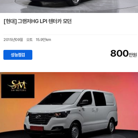
[현대] 그랜저HG LPI 렌터카 모던
2015년09월
오토
15.9만km
800
성능점검
만원