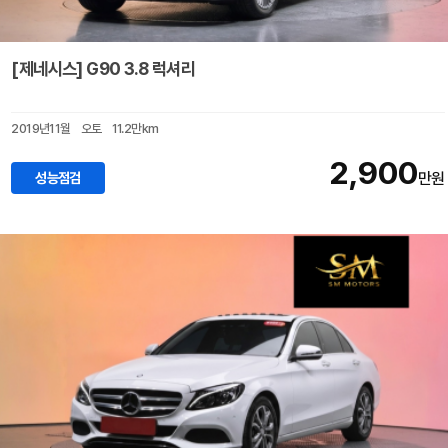
[제네시스] G90 3.8 럭셔리
2019년11월
오토
11.2만km
2,900
성능점검
만원