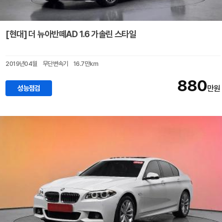
[현대] 더 뉴아반떼AD 1.6 가솔린 스타일
2019년04월
무단변속기
16.7만km
880
성능점검
만원