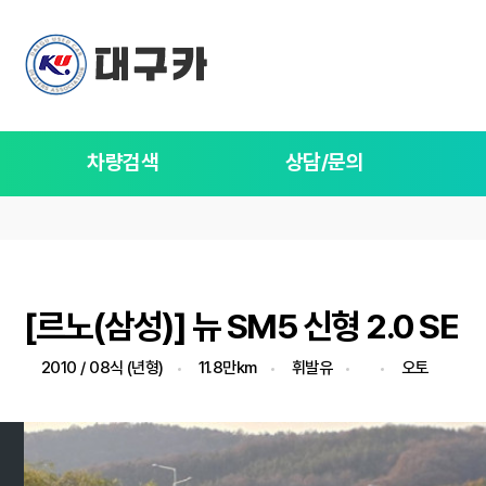
차량검색
상담/문의
[르노(삼성)] 뉴 SM5 신형 2.0 SE
2010 / 08식 (년형)
11.8만km
휘발유
오토