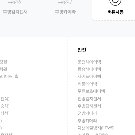
후방감지센서
후방카메라
버튼시동
안전
링휠
운전석에어백
링휠
동승석에어백
스티어링 휠
사이드에어백
커튼에어백
무릎보호에어백
전석)
전방감지센서
승석)
후방감지센서
좌석)
전방카메라
)
후방카메라
)
차선이탈방지(LDWS)
운전석)
어라운드뷰(AVM)