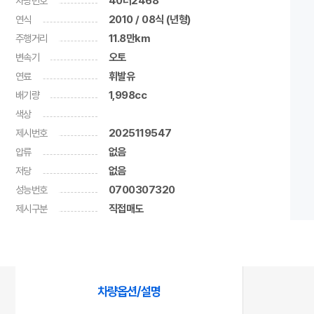
차량번호
40더2468
연식
2010 / 08식 (년형)
주행거리
11.8만km
변속기
오토
연료
휘발유
배기량
1,998cc
색상
제시번호
2025119547
압류
없음
저당
없음
성능번호
0700307320
제시구분
직접매도
차량옵션/설명