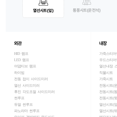
통풍시트(운전석)
열선시트(앞)
외관
내장
HID 램프
가죽스티어
LED 램프
우드스티어
어댑티브 램프
열선내장 
하이빔
직물시트
전동 접이 사이드미러
가죽시트
열선 사이드미러
전동시트(운
후진 각도조절 사이드미러
전동시트(동
썬루프
전동시트(뒷
듀얼 썬루프
열선시트(앞
파노라마 썬루프
열선시트(뒤
와이퍼 결빙방지 윈드실드
메모리시트(