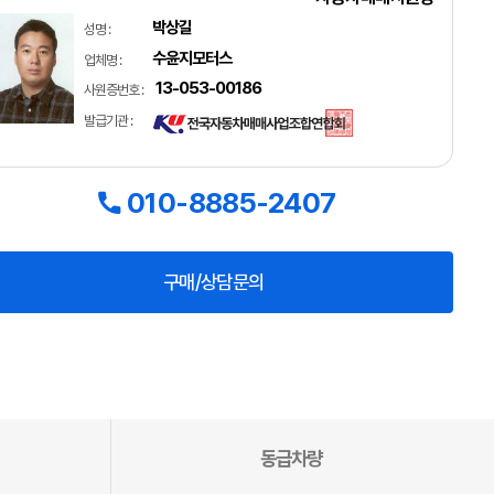
박상길
성명 :
수윤지모터스
업체명 :
13-053-00186
사원증번호 :
발급기관 :
010-8885-2407
구매/상담문의
동급차량