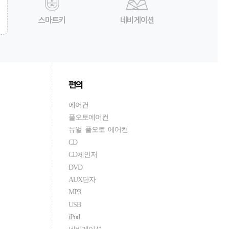
스마트키
네비게이션
편의
에어컨
풀오토에어컨
듀얼 풀오토 에어컨
CD
CD체인저
DVD
AUX단자
MP3
USB
iPod
네비게이션