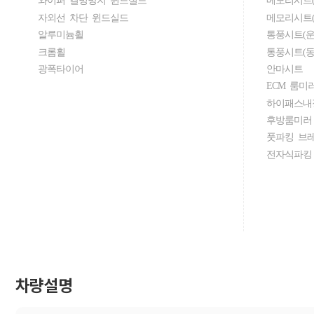
자외선 차단 윈드실드
메모리시트(
알루미늄휠
통풍시트(운
크롬휠
통풍시트(동
광폭타이어
안마시트
ECM 룸미
하이패스내
후방룸미러
풋파킹 브
전자식파킹
차량설명