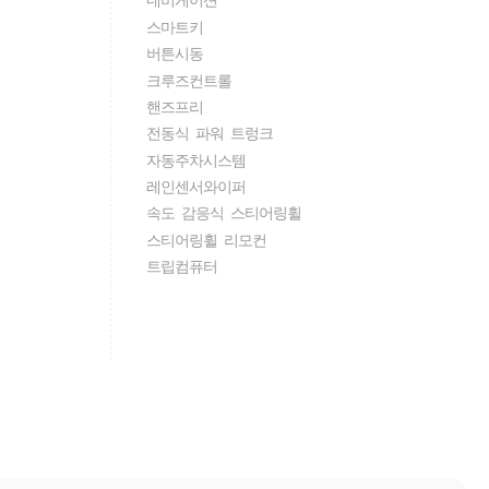
스마트키
버튼시동
크루즈컨트롤
핸즈프리
전동식 파워 트렁크
자동주차시스템
레인센서와이퍼
속도 감응식 스티어링휠
스티어링휠 리모컨
트립컴퓨터