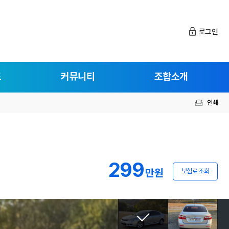
로그인
드
커뮤니티
조합소개
인쇄
299
만원
보험료 조회