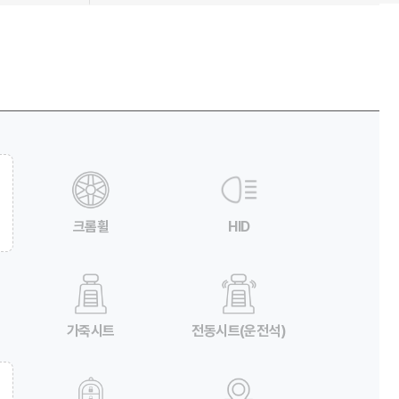
크롬휠
HID
가죽시트
전동시트(운전석)