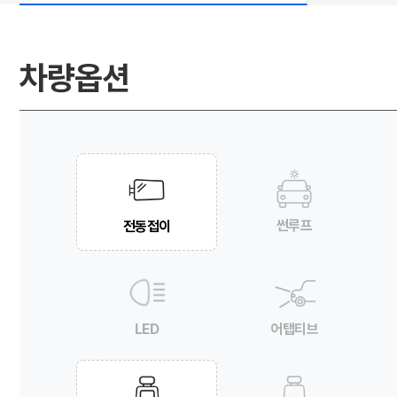
차량옵션
썬루프
전동접이
LED
어탭티브