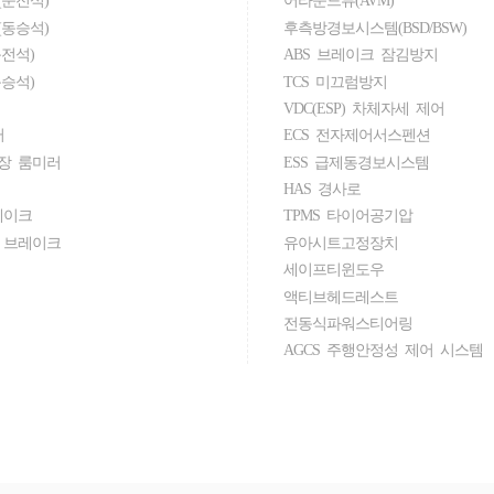
동승석)
후측방경보시스템(BSD/BSW)
전석)
ABS 브레이크 잠김방지
승석)
TCS 미끄럼방지
VDC(ESP) 차체자세 제어
러
ECS 전자제어서스펜션
장 룸미러
ESS 급제동경보시스템
HAS 경사로
레이크
TPMS 타이어공기압
 브레이크
유아시트고정장치
세이프티윈도우
액티브헤드레스트
전동식파워스티어링
AGCS 주행안정성 제어 시스템