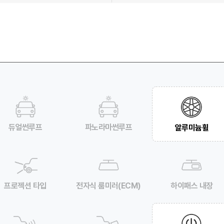
듀얼썬루프
파노라마썬루프
알루미늄휠
프로젝션 타입
전자식 룸미러(ECM)
하이패스 내장