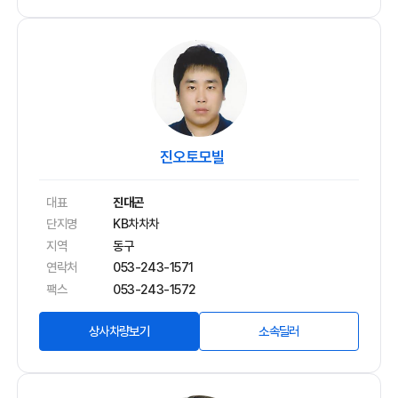
진오토모빌
대표
진대곤
단지명
KB차차차
지역
동구
연락처
053-243-1571
팩스
053-243-1572
상사차량보기
소속딜러