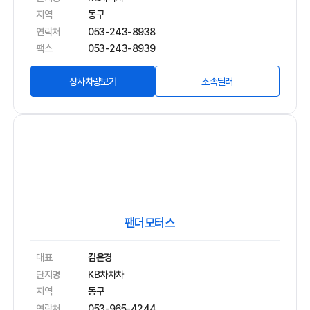
지역
동구
연락처
053-243-8938
팩스
053-243-8939
상사차량보기
소속딜러
팬더모터스
대표
김은경
단지명
KB차차차
지역
동구
연락처
053-965-4244