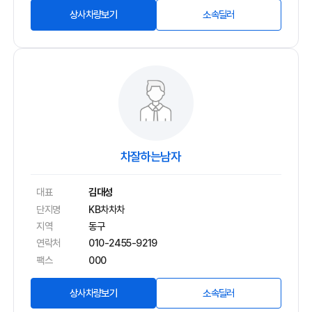
상사차량보기
소속딜러
차잘하는남자
대표
김대성
단지명
KB차차차
지역
동구
연락처
010-2455-9219
팩스
000
상사차량보기
소속딜러