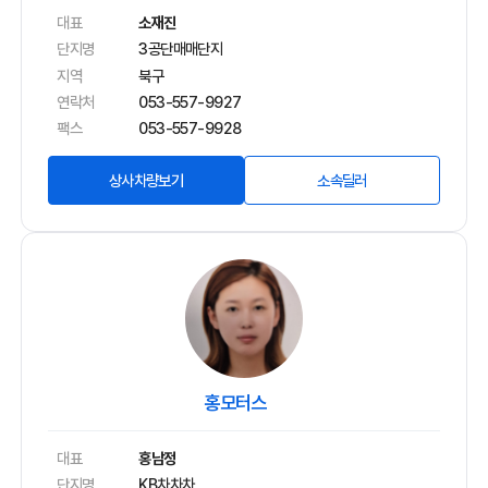
대표
소재진
단지명
3공단매매단지
지역
북구
연락처
053-557-9927
팩스
053-557-9928
상사차량보기
소속딜러
홍모터스
대표
홍남정
단지명
KB차차차