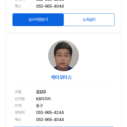
팩스
053-965-4044
상사차량보기
소속딜러
케이모터스
대표
김강규
단지명
KB차차차
지역
동구
연락처
053-965-4244
팩스
053-965-4044