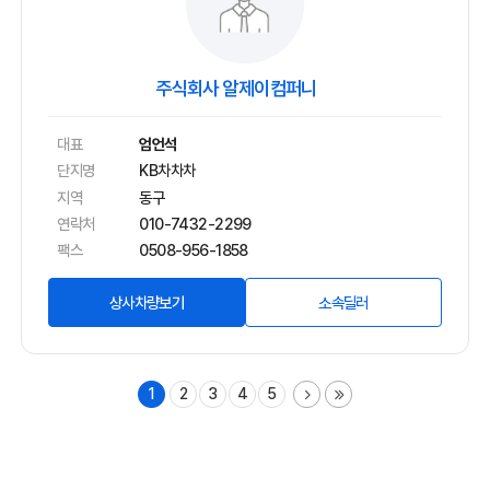
주식회사 알제이컴퍼니
대표
엄언석
단지명
KB차차차
지역
동구
연락처
010-7432-2299
팩스
0508-956-1858
상사차량보기
소속딜러
1
2
3
4
5