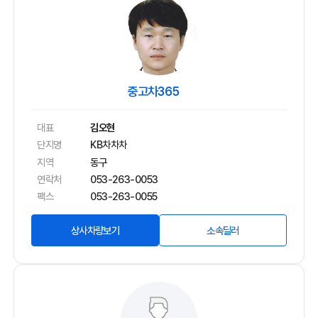
중고차365
대표
김오현
단지명
KB차차차
지역
동구
연락처
053-263-0053
팩스
053-263-0055
상사차량보기
소속딜러