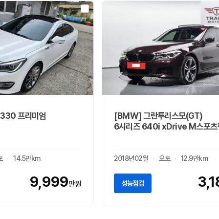
G330 프리미엄
[BMW] 그란투리스모(GT)
6시리즈 640i xDrive M스포
토
14.5만km
2018년02월
오토
12.9만km
9,999
3,
성능점검
만원