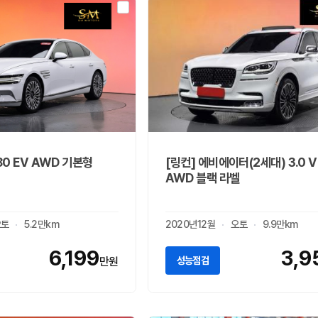
80 EV AWD 기본형
[링컨] 에비에이터(2세대) 3.0 V
AWD 블랙 라벨
오토
5.2만km
2020년12월
오토
9.9만km
6,199
3,9
성능점검
만원