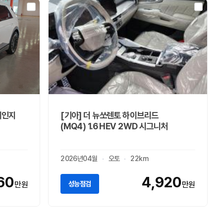
레인지
[기아] 더 뉴쏘렌토 하이브리드
(MQ4) 1.6 HEV 2WD 시그니처
2026년04월
오토
22km
60
4,920
성능점검
만원
만원