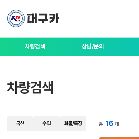
차량검색
상담/문의
차량검색
16
국산
수입
화물/특장
총
대