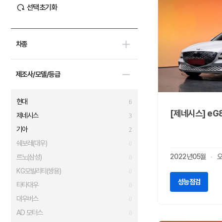
선택초기화
차종
제조사/모델/등급
현대
6
[제네시스] eG
제네시스
3
기아
2
쉐보레(대우)
0
2022년05월
르노(삼성)
0
KG모빌리티(쌍용)
0
성능점검
타타대우
0
대우버스
0
AD 모터스
0