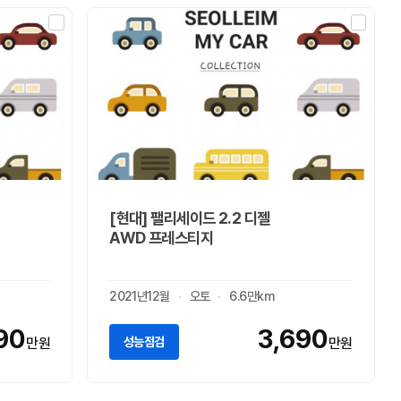
[현대] 팰리세이드 2.2 디젤
AWD 프레스티지
2021년12월
오토
6.6만km
190
3,690
성능점검
만원
만원