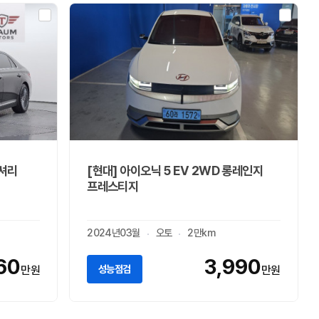
럭셔리
[현대] 아이오닉 5 EV 2WD 롱레인지
프레스티지
2024년03월
오토
2만km
60
3,990
성능점검
만원
만원