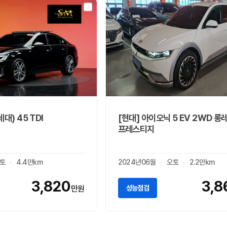
대) 45 TDI
[현대] 아이오닉 5 EV 2WD 롱
프레스티지
토
4.4만km
2024년06월
오토
2.2만km
3,820
3,8
성능점검
만원