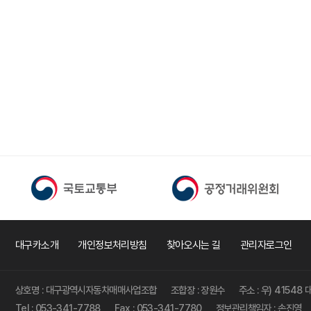
허머
0
혼다
0
한국상용트럭
0
한국쓰리축
0
한국메리트
0
한국특장기술
0
한국쓰리축공업
0
한국특장차
0
두성특장차
0
명성정공
0
수성특장
0
벤츠상용
0
볼보상용
0
대구카소개
개인정보처리방침
찾아오시는 길
관리자로그인
스카니아
0
만트럭
0
상호명 : 대구광역시자동차매매사업조합
조합장 : 장원수
주소 : 우) 4154
만버스
0
Tel : 053-341-7788
Fax : 053-341-7780
정보관리책임자 : 손진영