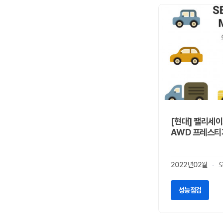
사이언
0
새턴
0
쉐보레
0
스마트
0
스바루
0
스즈키
0
시트로엥
0
알파 로메오
0
알핀
0
[현대] 팰리세이
애스턴마틴
AWD 프레스티
0
어큐라
0
오펠
0
2022년02월
올즈모빌
0
이네오스
0
성능점검
이스즈
0
인피니티
0