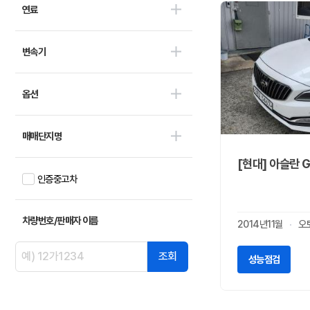
아우디
1
연료
폭스바겐
0
미니
0
변속기
DS
0
GMC
0
옵션
LEVC
0
닛산
0
매매단지명
다이하쯔
0
닷지
[현대] 아슬란 
0
인증중고차
란치아
0
람보르기니
0
랜드로버
차량번호/판매자 이름
0
2014년11월
오
램
0
조회
렉서스
성능점검
0
로버
0
로터스
0