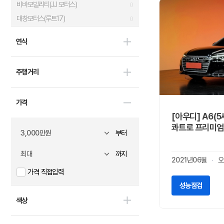
비바모빌리티(JJ 모터스)
0
대창모터스(루트17)
0
범한자동차
0
연식
디피코
0
마스타
0
주행거리
마이브(KST 일렉트릭)
0
세보모빌리티(캠시스)
0
가격
스마트이브이
0
[아우디] A6(5세
우진산전
0
콰트로 프리미엄
어울림
0
부터
에디슨모터스
0
까지
이비온
2021년06월
오
0
가격 직접입력
캠프마스터
0
성능점검
파워프라자
0
색상
BMW
2
벤츠
0