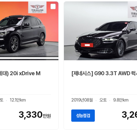
대) 20i xDrive M
[제네시스] G90 3.3T AWD 
토
12.1만km
2019년08월
오토
9.8만km
3,330
3,2
성능점검
만원