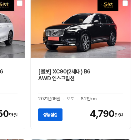
6
[볼보] XC90(2세대) B6
AWD 인스크립션
2021년05월
오토
8.2만km
50
4,790
성능점검
만원
만원