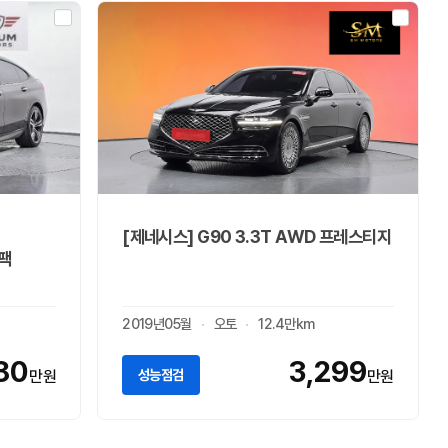
[제네시스] G90 3.3T AWD 프레스티지
츠팩
2019년05월
오토
12.4만km
180
3,299
성능점검
만원
만원