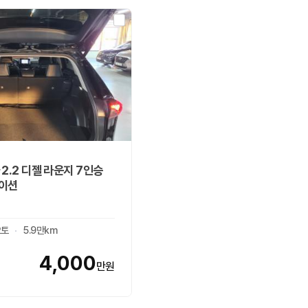
 2.2 디젤 라운지 7인승
이션
오토
5.9만km
4,000
만원