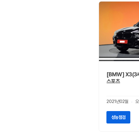
롤스로이스
0
르노
0
리비안
0
링컨
1
마세라티
0
마쯔다
0
맥라렌
0
머큐리
0
미쯔비시
0
[BMW] X3(3세
스포츠
미쯔오까
0
벤틀리
0
볼보
1
2021년02월
오
부가티
0
북기은상
0
성능점검
뷰익
0
사브
0