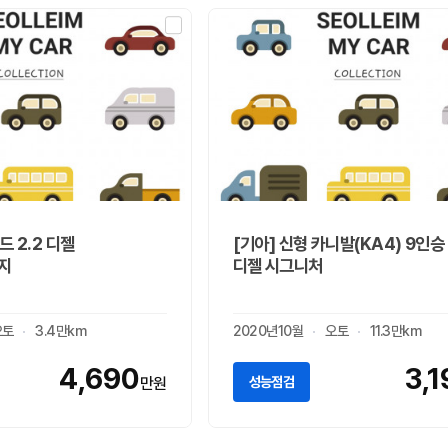
드 2.2 디젤
[기아] 신형 카니발(KA4) 9인승
지
디젤 시그니처
오토
3.4만km
2020년10월
오토
11.3만km
4,690
3,
성능점검
만원