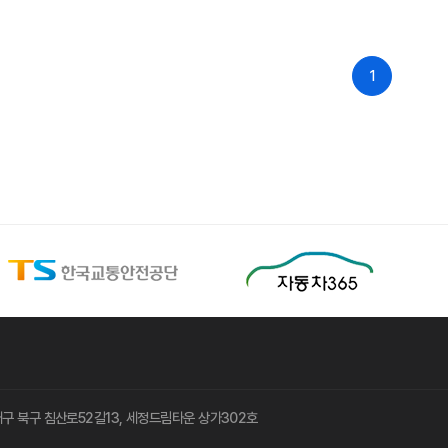
1
8 대구 북구 침산로52길13, 세정드림타운 상가302호