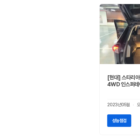
재규어
0
지프
0
캐딜락
0
코닉세그
0
크라이슬러
0
테슬라
0
토요타
0
파가니
0
페라리
0
[현대] 스타리아
포드
0
4WD 인스퍼레
포르쉐
0
포톤
0
2023년05월
폰티악
0
폴스타
0
성능점검
푸조
0
피아트
0