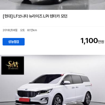
[현대] LF쏘나타 뉴라이즈 LPi 렌터카 모던
2018년08월
오토
8.1만km
1,100
성능점검
만원