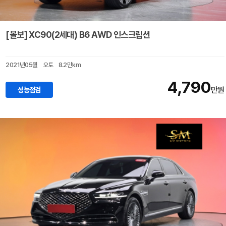
[볼보] XC90(2세대) B6 AWD 인스크립션
2021년05월
오토
8.2만km
4,790
성능점검
만원