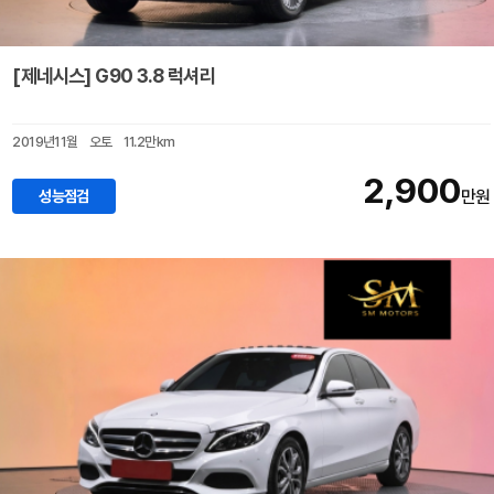
[제네시스] G90 3.8 럭셔리
2019년11월
오토
11.2만km
2,900
성능점검
만원