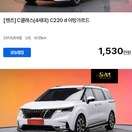
[벤츠] C클래스(4세대) C220 d 아방가르드
2015년09월
오토
9.1만km
1,530
성능점검
만원