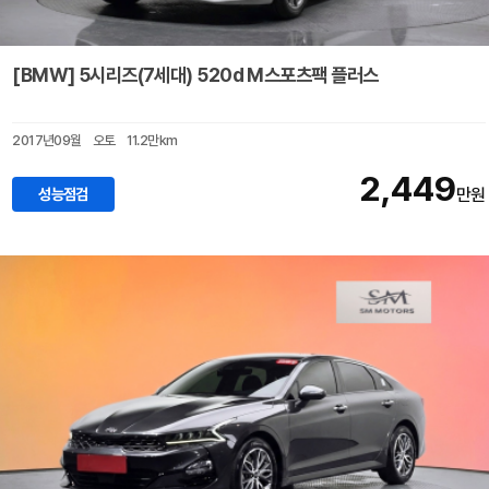
[BMW] 5시리즈(7세대) 520d M스포츠팩 플러스
2017년09월
오토
11.2만km
2,449
성능점검
만원