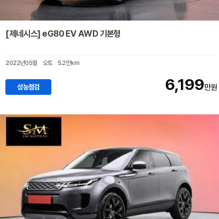
[제네시스] eG80 EV AWD 기본형
2022년05월
오토
5.2만km
6,199
성능점검
만원