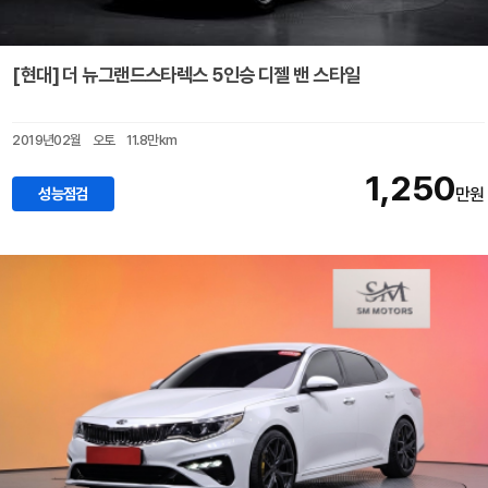
[현대] 더 뉴그랜드스타렉스 5인승 디젤 밴 스타일
2019년02월
오토
11.8만km
1,250
성능점검
만원