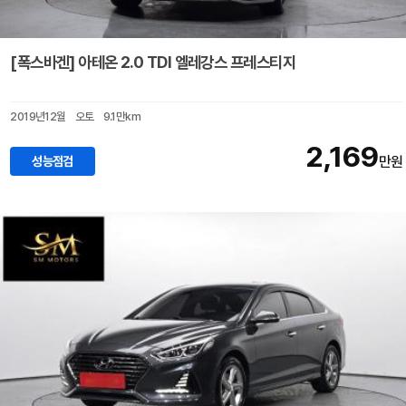
[폭스바겐] 아테온 2.0 TDI 엘레강스 프레스티지
2019년12월
오토
9.1만km
2,169
성능점검
만원