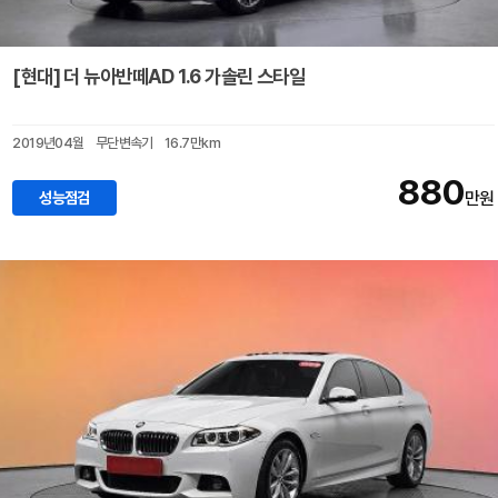
[현대] 더 뉴아반떼AD 1.6 가솔린 스타일
2019년04월
무단변속기
16.7만km
880
성능점검
만원