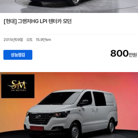
[현대] 그랜저HG LPI 렌터카 모던
2015년09월
오토
15.9만km
800
성능점검
만원