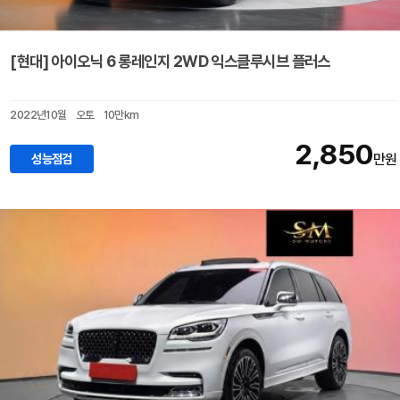
[현대] 아이오닉 6 롱레인지 2WD 익스클루시브 플러스
2022년10월
오토
10만km
2,850
성능점검
만원