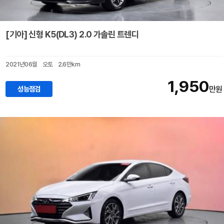
[기아] 신형 K5(DL3) 2.0 가솔린 트렌디
2021년06월
오토
2.6만km
1,950
성능점검
만원