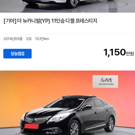
[기아] 더 뉴카니발(YP) 11인승 디젤 프레스티지
2019년05월
오토
13.1만km
1,150
성능점검
만원