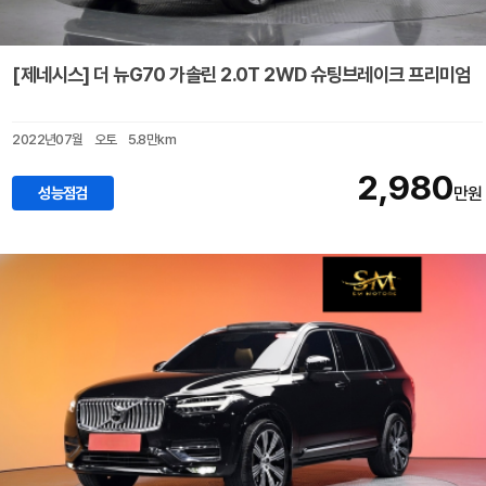
[제네시스] 더 뉴G70 가솔린 2.0T 2WD 슈팅브레이크 프리미엄
2022년07월
오토
5.8만km
2,980
성능점검
만원