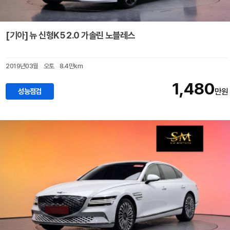
[기아] 뉴 신형K5 2.0 가솔린 노블레스
2019년03월
오토
8.4만km
1,480
성능점검
만원