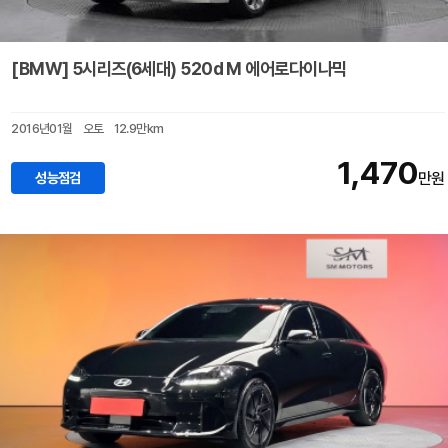
[BMW] 5시리즈(6세대) 520d M 에어로다이나믹
2016년01월
오토
12.9만km
1,470
성능점검
만원