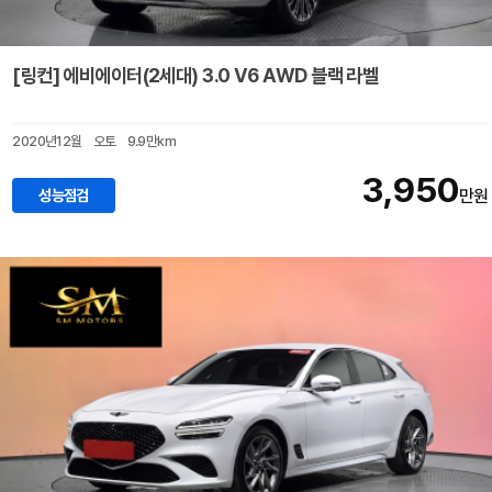
[링컨] 에비에이터(2세대) 3.0 V6 AWD 블랙 라벨
2020년12월
오토
9.9만km
3,950
성능점검
만원