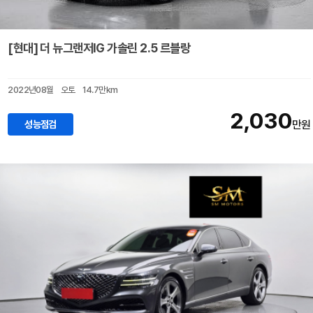
[현대] 더 뉴그랜저IG 가솔린 2.5 르블랑
2022년08월
오토
14.7만km
2,030
성능점검
만원