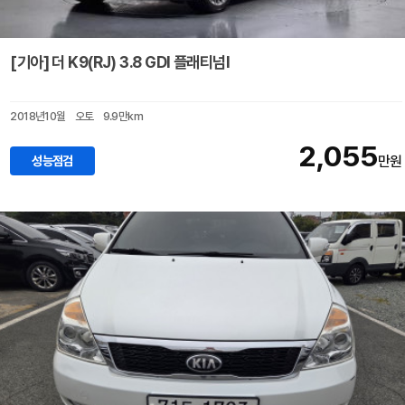
[기아] 더 K9(RJ) 3.8 GDI 플래티넘Ⅰ
2018년10월
오토
9.9만km
2,055
성능점검
만원