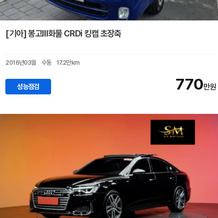
[기아] 봉고Ⅲ화물 CRDi 킹캡 초장축
2016년03월
수동
17.2만km
770
성능점검
만원