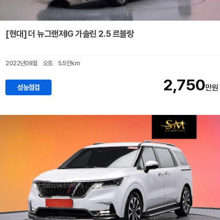
[현대] 더 뉴그랜저IG 가솔린 2.5 르블랑
2022년08월
오토
5.5만km
2,750
성능점검
만원