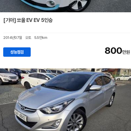
[기아] 쏘울 EV EV 5인승
2014년07월
오토
5.5만km
800
성능점검
만원