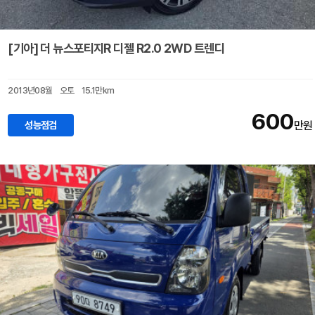
[기아] 더 뉴스포티지R 디젤 R2.0 2WD 트렌디
2013년08월
오토
15.1만km
600
성능점검
만원