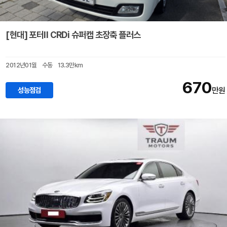
[현대] 포터II CRDi 슈퍼캡 초장축 플러스
2012년01월
수동
13.3만km
670
성능점검
만원