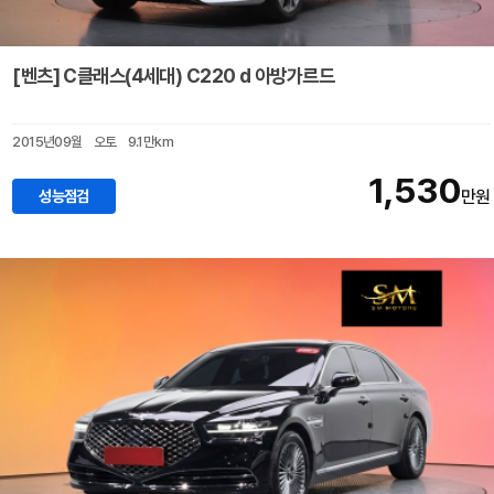
[벤츠] C클래스(4세대) C220 d 아방가르드
2015년09월
오토
9.1만km
1,530
성능점검
만원