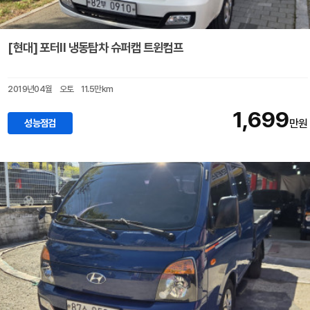
[현대] 포터II 냉동탑차 슈퍼캡 트윈컴프
2019년04월
오토
11.5만km
1,699
성능점검
만원