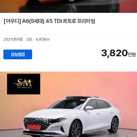
[아우디] A6(5세대) 45 TDI 콰트로 프리미엄
2021년06월
오토
4.4만km
3,820
성능점검
만원