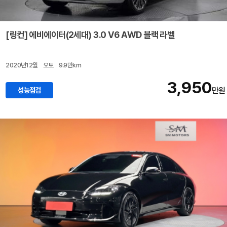
[링컨] 에비에이터(2세대) 3.0 V6 AWD 블랙 라벨
2020년12월
오토
9.9만km
3,950
성능점검
만원