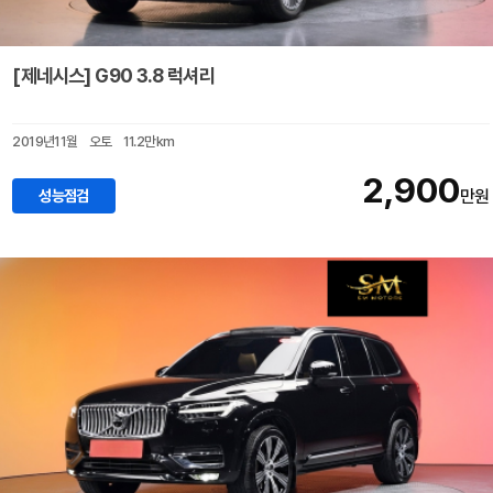
[제네시스] G90 3.8 럭셔리
2019년11월
오토
11.2만km
2,900
성능점검
만원