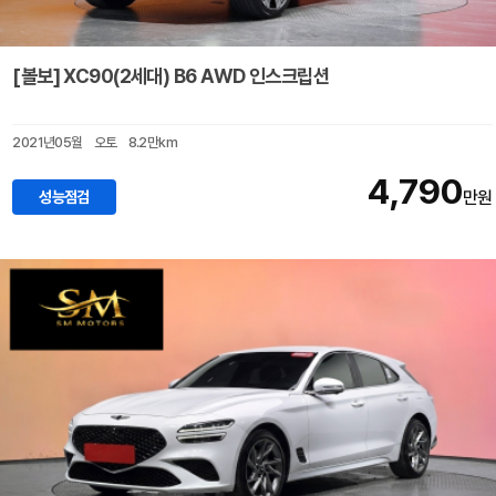
[볼보] XC90(2세대) B6 AWD 인스크립션
2021년05월
오토
8.2만km
4,790
성능점검
만원