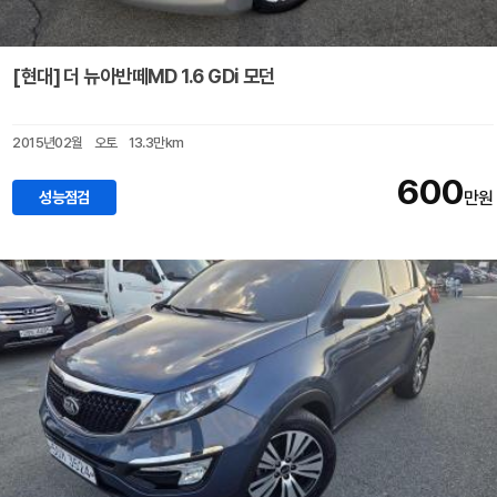
[현대] 더 뉴아반떼MD 1.6 GDi 모던
2015년02월
오토
13.3만km
600
성능점검
만원