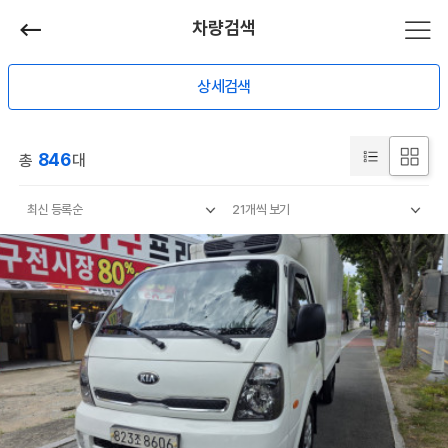
차량검색
상세검색
846
총
대