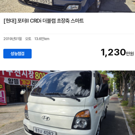
[현대] 포터II CRDi 더블캡 초장축 스마트
2019년01월
오토
13.6만km
1,230
성능점검
만원