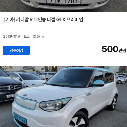
[기아] 카니발 R 11인승 디젤 GLX 프리미엄
2013년01월
오토
13.6만km
500
성능점검
만원