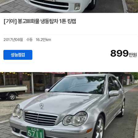
[기아] 봉고Ⅲ화물 냉동탑차 1톤 킹캡
2017년06월
수동
16.2만km
899
성능점검
만원