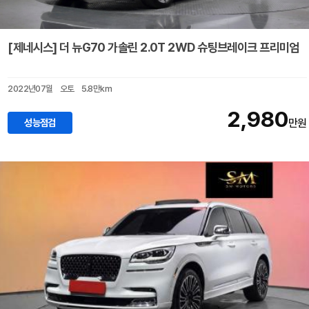
[제네시스] 더 뉴G70 가솔린 2.0T 2WD 슈팅브레이크 프리미엄
2022년07월
오토
5.8만km
2,980
성능점검
만원