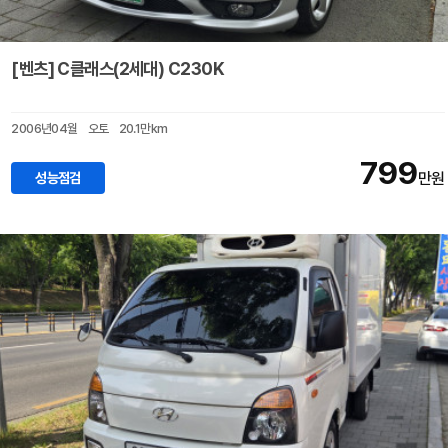
[벤츠] C클래스(2세대) C230K
2006년04월
오토
20.1만km
799
성능점검
만원