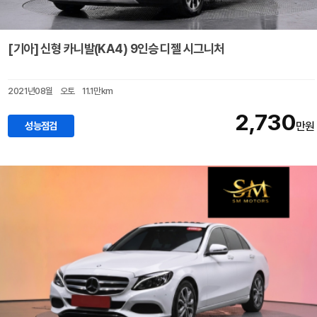
[기아] 신형 카니발(KA4) 9인승 디젤 시그니처
2021년08월
오토
11.1만km
2,730
성능점검
만원