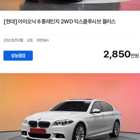
[현대] 아이오닉 6 롱레인지 2WD 익스클루시브 플러스
2022년10월
오토
10만km
2,850
성능점검
만원