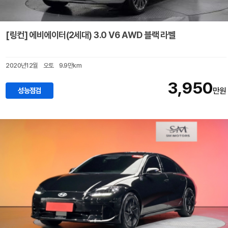
[링컨] 에비에이터(2세대) 3.0 V6 AWD 블랙 라벨
2020년12월
오토
9.9만km
3,950
성능점검
만원