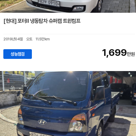
[현대] 포터II 냉동탑차 슈퍼캡 트윈컴프
2019년04월
오토
11.5만km
1,699
성능점검
만원