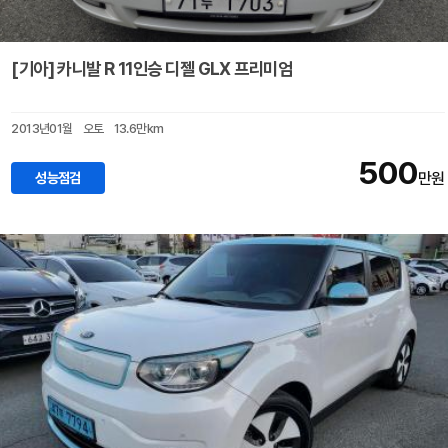
[기아] 카니발 R 11인승 디젤 GLX 프리미엄
2013년01월
오토
13.6만km
500
성능점검
만원