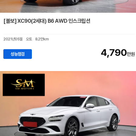
[볼보] XC90(2세대) B6 AWD 인스크립션
2021년05월
오토
8.2만km
4,790
성능점검
만원