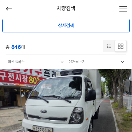
차량검색
상세검색
846
총
대