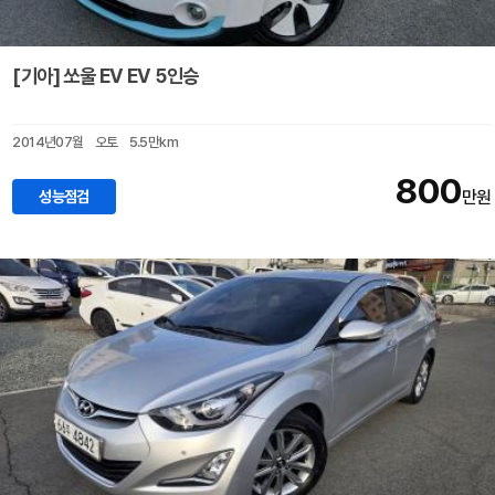
[기아] 쏘울 EV EV 5인승
2014년07월
오토
5.5만km
800
성능점검
만원