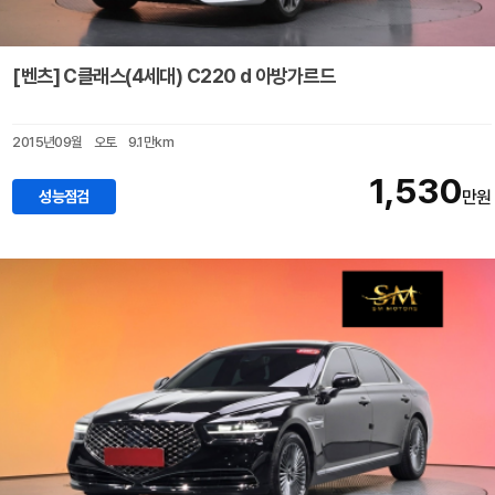
[벤츠] C클래스(4세대) C220 d 아방가르드
2015년09월
오토
9.1만km
1,530
성능점검
만원