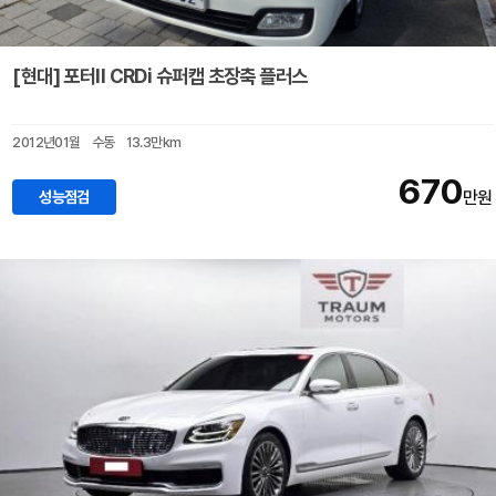
[현대] 포터II CRDi 슈퍼캡 초장축 플러스
2012년01월
수동
13.3만km
670
성능점검
만원