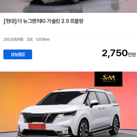
[현대] 더 뉴그랜저IG 가솔린 2.5 르블랑
2022년08월
오토
5.5만km
2,750
성능점검
만원