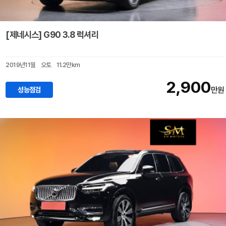
[제네시스] G90 3.8 럭셔리
2019년11월
오토
11.2만km
2,900
성능점검
만원