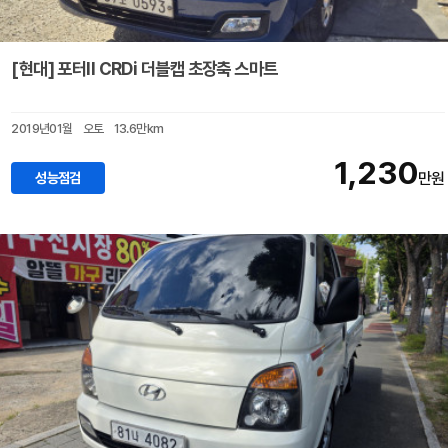
[현대] 포터II CRDi 더블캡 초장축 스마트
2019년01월
오토
13.6만km
1,230
성능점검
만원