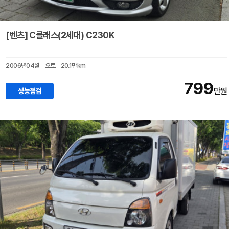
[벤츠] C클래스(2세대) C230K
2006년04월
오토
20.1만km
799
성능점검
만원