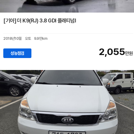
[기아] 더 K9(RJ) 3.8 GDI 플래티넘Ⅰ
2018년10월
오토
9.9만km
2,055
성능점검
만원