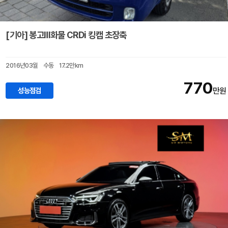
[기아] 봉고Ⅲ화물 CRDi 킹캡 초장축
2016년03월
수동
17.2만km
770
성능점검
만원