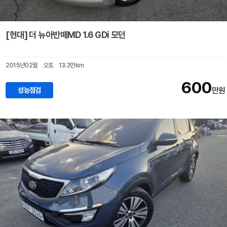
[현대] 더 뉴아반떼MD 1.6 GDi 모던
2015년02월
오토
13.3만km
600
성능점검
만원