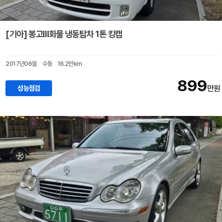
[기아] 봉고Ⅲ화물 냉동탑차 1톤 킹캡
2017년06월
수동
16.2만km
899
성능점검
만원