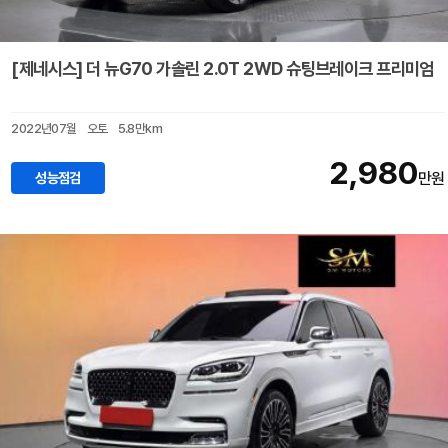
[제네시스] 더 뉴G70 가솔린 2.0T 2WD 슈팅브레이크 프리미엄
2022년07월
오토
5.8만km
2,980
성능점검
만원