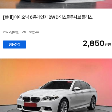
[현대] 아이오닉 6 롱레인지 2WD 익스클루시브 플러스
2022년10월
오토
10만km
2,850
성능점검
만원