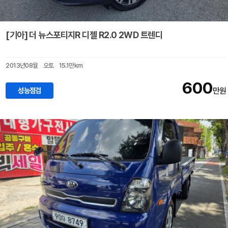
[기아] 더 뉴스포티지R 디젤 R2.0 2WD 트렌디
2013년08월
오토
15.1만km
600
성능점검
만원