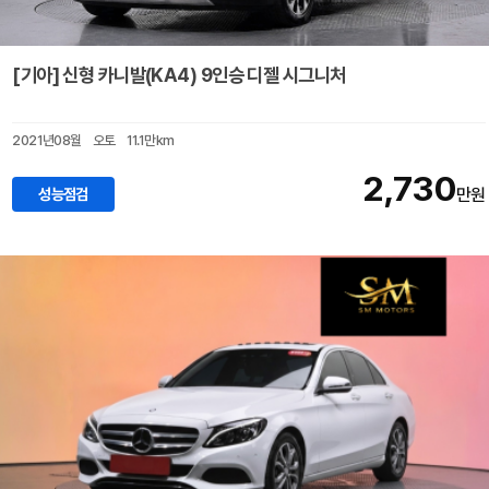
[기아] 신형 카니발(KA4) 9인승 디젤 시그니처
2021년08월
오토
11.1만km
2,730
성능점검
만원