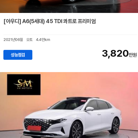
[아우디] A6(5세대) 45 TDI 콰트로 프리미엄
2021년06월
오토
4.4만km
3,820
성능점검
만원