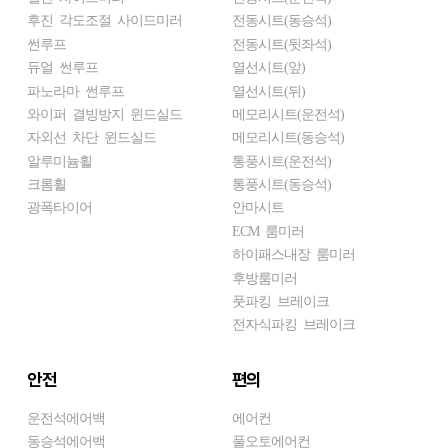
후진 각도조절 사이드미러
전동시트(동승석)
썬루프
전동시트(뒷좌석)
듀얼 썬루프
열선시트(앞)
파노라마 썬루프
열선시트(뒤)
와이퍼 결빙방지 윈드실드
메모리시트(운전석)
자외선 차단 윈드실드
메모리시트(동승석)
알루미늄휠
통풍시트(운전석)
크롬휠
통풍시트(동승석)
광폭타이어
안마시트
ECM 룸미러
하이패스내장 룸미러
후방룸미러
풋파킹 브레이크
전자식파킹 브레이크
안전
편의
운전석에어백
에어컨
동승석에어백
풀오토에어컨