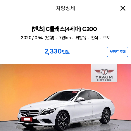
차량상세
[벤츠] C클래스(4세대) C200
2020 / 05식 (년형)
7만km
휘발유
흰색
오토
2,330
만원
보험료 조회