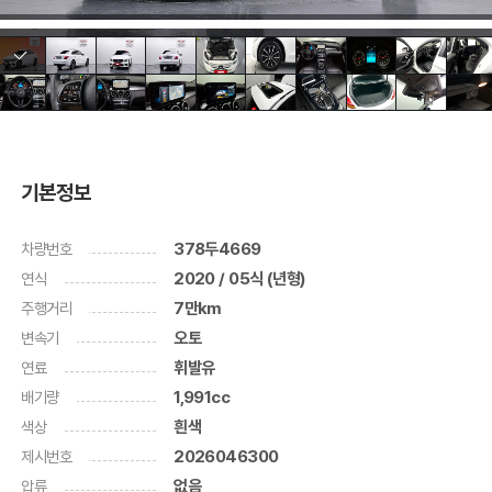
기본정보
차량번호
378두4669
연식
2020 / 05식 (년형)
주행거리
7만km
변속기
오토
연료
휘발유
배기량
1,991cc
색상
흰색
제시번호
2026046300
압류
없음