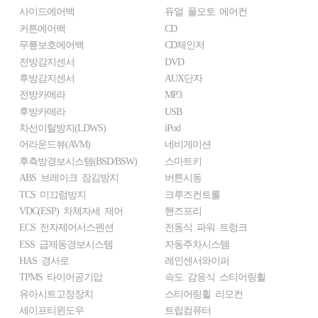
사이드에어백
듀얼 풀오토 에어컨
커튼에어백
CD
무릎보호에어백
CD체인저
전방감지센서
DVD
후방감지센서
AUX단자
전방카메라
MP3
후방카메라
USB
차선이탈방지(LDWS)
iPod
어라운드뷰(AVM)
네비게이션
후측방경보시스템(BSD/BSW)
스마트키
ABS 브레이크 잠김방지
버튼시동
TCS 미끄럼방지
크루즈컨트롤
VDC(ESP) 차체자세 제어
핸즈프리
ECS 전자제어서스펜션
전동식 파워 트렁크
ESS 급제동경보시스템
자동주차시스템
HAS 경사로
레인센서와이퍼
TPMS 타이어공기압
속도 감응식 스티어링휠
유아시트고정장치
스티어링휠 리모컨
세이프티윈도우
트립컴퓨터