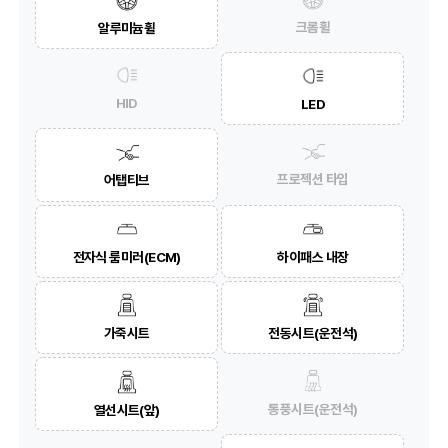
크롬휠
알루미늄휠
HID
LED
프로젝션 타입
어탭티브
전자식 룸미러(ECM)
하이패스 내장
가죽시트
전동시트(운전석)
통풍시트(운전석)
열선시트(앞)