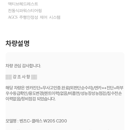
액티브헤드레스트
전동식파워스티어링
AGCS 주행안정성 제어 시스템
차량설명
차량 관심 감사합니다.
▒▒ 강 조 사 항 ▒▒
해당 차량은 엔카진단=무사고인증.완료(외판단순수리)/엔카++진단=하부
우수등급확인/용도변경(렌트이력)없음/비흡연/성능장성능점검/침수전손
이력없음/정비점검 되었습니다.
모델명 : 벤츠C-클래스 W205 C200