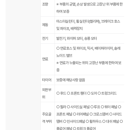
조향
※ 부품의 균열, 손상 발생으로 고장난 위 부품에 한
하여 보증
마스터실린더, 휠 실린더(켈리퍼), 브레이크 호스
제동
및 파이프, 배력장치
전기
발전기, 와이퍼 모터, 송풍 모터
○ 연료호스 및 파이프, 믹서, 베이퍼라이저, 솔레
노이드 밸브
연료
※ 연료가 누출되는 위의 고장난 부품에 한하여 보
증
타이어
보증에 해당사항 없음
외판부
○ 후드 ○ 프론트 휀더 ○ 도어 ○ 트렁크리드
위
○ 필라 ○ 사이드실 패널 ○ 루프 ○ 쿼터 패널 ○
주요골
프론트 패널 ○ 리어패널 ○ 크로스맴버 ○ 사이드
격 부위
맴버 ○ 인사이드패널 ○ 휠하우스 ○ 대쉬 패널 ○
플로어 패널 ○ 트렁크 플로어