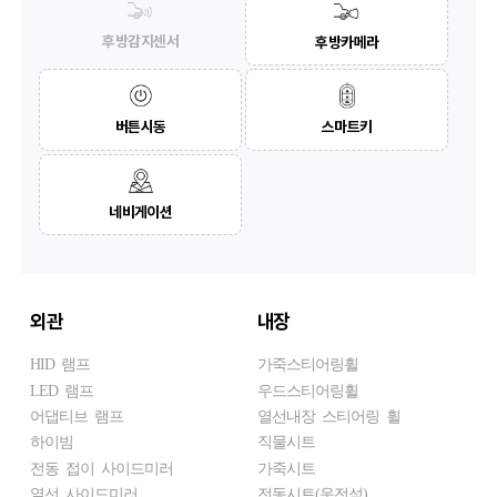
후방감지센서
후방카메라
버튼시동
스마트키
네비게이션
외관
내장
HID 램프
가죽스티어링휠
LED 램프
우드스티어링휠
어댑티브 램프
열선내장 스티어링 휠
하이빔
직물시트
전동 접이 사이드미러
가죽시트
열선 사이드미러
전동시트(운전석)