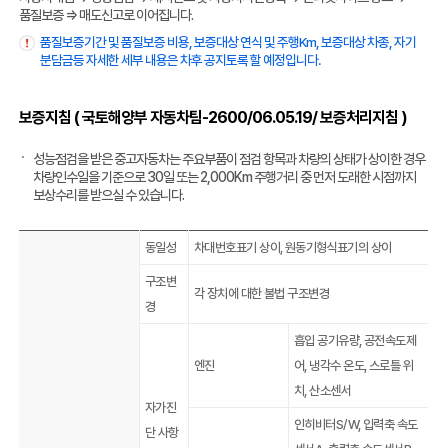
품질보증 ⇒ 매도신고로 이어집니다.
품질보증기간 및 품질보증 비용, 보증대상 연식 및 주행Km, 보증대상 차종, 자기
분담금등 자세한 세부 내용은 차후 공지토록 할 예정입니다.
보증지침 ( 국토해양부 자동차팀-2600/06.05.19/ 보증처리지침 )
성능점검을 받은 중고자동차는 주요부품이 점검 항목과 차량의 상태가 상이한 경우
차량인수일을 기준으로 30일 또는 2,000Km 주행거리 중 먼저 도래한 시점까지
보상수리를 받으실 수 있습니다.
동일성
차대번호표기 상이, 원동기형식표기의 상이
구조변
각 장치에 대한 불법 구조변경
경
흡입 공기유량, 공전속도제
엔진
어, 냉각수 온도, 스로틀 위
치, 산소센서
자가진
인히비터S/W, 입력축 속도
단 사항