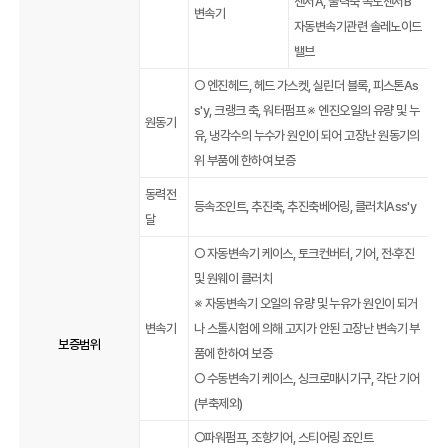
센서A, 출력축 속도센서B
변속기
자동변속기관련 솔레노이드
밸브
○ 엔진헤드, 헤드 가스켓, 실린더 블록, 피스톤As
s'y, 크랭크 축, 워터펌프 ※ 엔진오일의 유량 및 누
원동기
유, 냉각수의 누수가 원인이 되어 고장난 원동기의
위 부품에 한하여 보증
동력전
등속조인트, 추진축, 추진축베어링, 클러치Ass'y
달
○ 자동변속기 케이스, 토크컨버터, 기어, 전·후진
및 원웨이 클러치
※ 자동변속기 오일의 유량 및 누유가 원인이 되거
변속기
나 스톨시험에 의해 고지가 안된 고장난 변속기 부
보증범위
품에 한하여 보증
○ 수동변속기 케이스, 싱크로매시기구, 각단 기어
(부축제외)
○파워펌프, 조향기어, 스티어링 죠인트