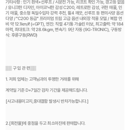
기타사항 : 인기 흰색+선루프 / 시운전 가능, 리프트 확인 가능, 경고등 없음 
/ 유니크한 디자인, 아이코닉한 감성 C200, 레트로한 감성, 귀한 매물, 인
기 매물, 중소형 독일수입차 강력 추천, 휠4 깨끗, 선루프 등 편의사양 옵션 
다양 / "C200 등급" 프리미엄 트림 고급 옵션 내외장 적용 모델 / 복합 연
비 약 12.1km/ℓ (=GPT), 엔진: 직렬 4기통 가솔린 터보, 최고출력: 약 184
마력, 최대토크: 약 28.6kgm, 변속기: 9단 자동 (9G-TRONIC), 구동방
식: 후륜구동(RWD)
▒▒ 구 입 관 련▒▒
1. 저희 업체는 고객님과의 투명한 거래를 위해 
계약일 기준 D+7일간 검차 기간을 제공해드립니다. 
[사고내용미고지,중대결함 발생시 반차가능합니다.]
2.[회전율]에 중점을 두고 최소마진에 판매합니다.