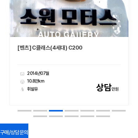
[벤츠] C클래스(4세대) C200
2014년07월
10.8만km
상담
휘발유
만원
구매/상담문의